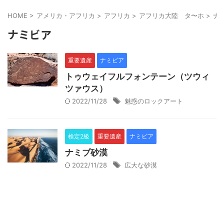
HOME
>
アメリカ・アフリカ
>
アフリカ
>
アフリカ大陸 タ〜ホ
>
ナ
ナミビア
重要遺産
ナミビア
トゥウェイフルフォンテーン（ツウィ
ツァウス）
2022/11/28
魅惑のロックアート
検定2級
重要遺産
ナミビア
ナミブ砂漠
2022/11/28
広大な砂漠