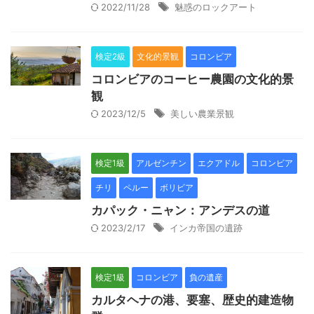
2022/11/28
魅惑のロックアート
検定2級
文化的景観
コロンビア
コロンビアのコーヒー農園の文化的景
観
2023/12/5
美しい農業景観
検定1級
アルゼンチン
エクアドル
コロンビア
チリ
ペルー
ボリビア
カパック・ニャン：アンデスの道
2023/2/17
インカ帝国の遺跡
検定1級
コロンビア
負の遺産
カルタヘナの港、要塞、歴史的建造物