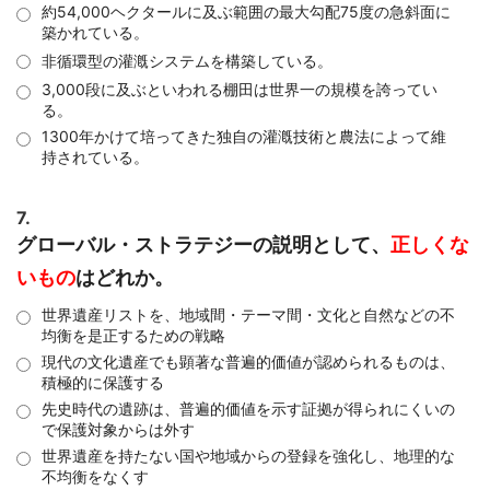
約54,000ヘクタールに及ぶ範囲の最大勾配75度の急斜面に
築かれている。
非循環型の灌漑システムを構築している。
3,000段に及ぶといわれる棚田は世界一の規模を誇ってい
る。
1300年かけて培ってきた独自の灌漑技術と農法によって維
持されている。
7.
グローバル・ストラテジーの説明として、
正しくな
いもの
はどれか。
世界遺産リストを、地域間・テーマ間・文化と自然などの不
均衡を是正するための戦略
現代の文化遺産でも顕著な普遍的価値が認められるものは、
積極的に保護する
先史時代の遺跡は、普遍的価値を示す証拠が得られにくいの
で保護対象からは外す
世界遺産を持たない国や地域からの登録を強化し、地理的な
不均衡をなくす