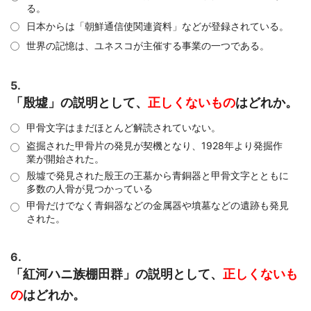
る。
日本からは「朝鮮通信使関連資料」などが登録されている。
世界の記憶は、ユネスコが主催する事業の一つである。
5.
「殷墟」の説明として、
正しくないもの
はどれか。
甲骨文字はまだほとんど解読されていない。
盗掘された甲骨片の発見が契機となり、1928年より発掘作
業が開始された。
殷墟で発見された殷王の王墓から青銅器と甲骨文字とともに
多数の人骨が見つかっている
甲骨だけでなく青銅器などの金属器や墳墓などの遺跡も発見
された。
6.
「紅河ハニ族棚田群」の説明として、
正しくないも
の
はどれか。