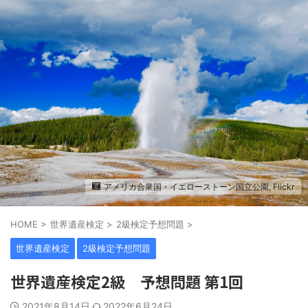
アメリカ合衆国・イエローストーン国立公園, Flickr
HOME
>
世界遺産検定
>
2級検定予想問題
>
世界遺産検定
2級検定予想問題
世界遺産検定2級 予想問題 第1回
2021年8月14日
2022年6月24日