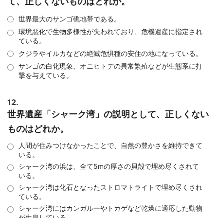
て、正しくないものはどれか。
世界最大のサンゴ礁地帯である。
環境悪化で生物多様性が失われており、危機遺産に指定され
ている。
クジラやイルカなどの絶滅危惧種の安住の地になっている。
サンゴの白化現象、オニヒトデの異常繁殖などが生態系に打
撃を与えている。
12.
世界遺産「シャーク湾」の説明として、正しくない
ものはどれか。
人間が住みつけなかったことで、自然の豊かさを維持できて
いる。
シャーク湾の浜は、全て5mの厚さの貝殻で埋め尽くされて
いる。
シャーク湾は化石となったストロマトライトで埋め尽くされ
ている。
シャーク湾にはカンガルーやトカゲなど乾燥に適応した動物
が生息している。