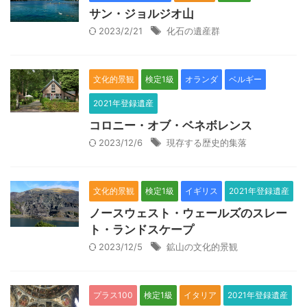
サン・ジョルジオ山
2023/2/21
化石の遺産群
文化的景観
検定1級
オランダ
ベルギー
2021年登録遺産
コロニー・オブ・ベネボレンス
2023/12/6
現存する歴史的集落
文化的景観
検定1級
イギリス
2021年登録遺産
ノースウェスト・ウェールズのスレー
ト・ランドスケープ
2023/12/5
鉱山の文化的景観
プラス100
検定1級
イタリア
2021年登録遺産