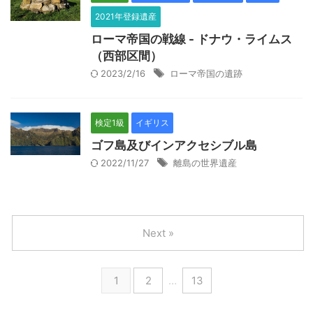
2021年登録遺産
ローマ帝国の戦線 - ドナウ・ライムス
（西部区間）
2023/2/16
ローマ帝国の遺跡
検定1級
イギリス
ゴフ島及びインアクセシブル島
2022/11/27
離島の世界遺産
Next »
1
2
…
13