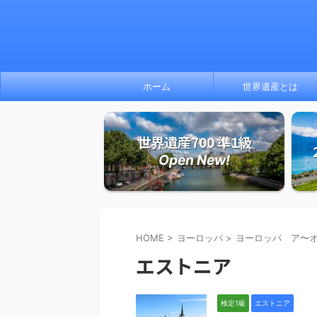
ホーム
世界遺産とは
世界遺産700 準1級
Open New!
HOME
>
ヨーロッパ
>
ヨーロッパ ア〜
エストニア
検定1級
エストニア