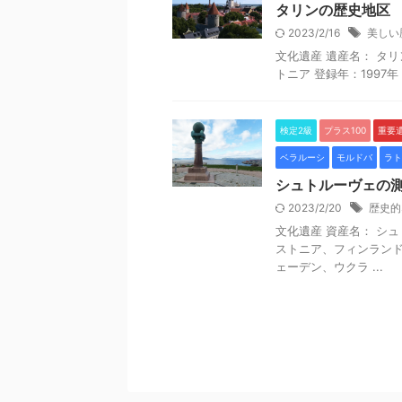
タリンの歴史地区
2023/2/16
美しい
文化遺産 遺産名： タリンの歴史
トニア 登録年：1997年 登
検定2級
プラス100
重要
ベラルーシ
モルドバ
ラト
シュトルーヴェの
2023/2/20
歴史的
文化遺産 資産名： シュトル
ストニア、フィンラン
ェーデン、ウクラ ...