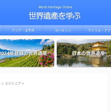
World Heritage Online
アジア・太平洋
ヨーロッパ
アメリカ・アフ
2024年登録の世界遺産
日本の世界遺産
オ
>
エストニア
>