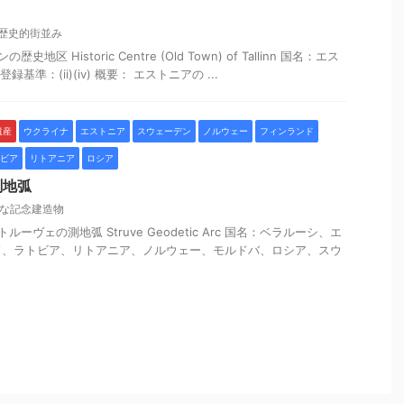
歴史的街並み
地区 Historic Centre (Old Town) of Tallinn 国名：エス
録基準：(ii)(iv) 概要： エストニアの ...
遺産
ウクライナ
エストニア
スウェーデン
ノルウェー
フィンランド
ビア
リトアニア
ロシア
測地弧
な記念建造物
ーヴェの測地弧 Struve Geodetic Arc 国名：ベラルーシ、エ
ド、ラトビア、リトアニア、ノルウェー、モルドバ、ロシア、スウ