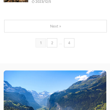
2023/12/5
Next »
1
2
…
4