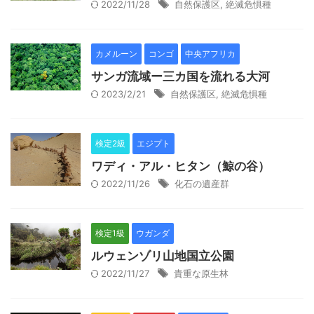
2022/11/28
自然保護区
,
絶滅危惧種
カメルーン
コンゴ
中央アフリカ
サンガ流域ー三カ国を流れる大河
2023/2/21
自然保護区
,
絶滅危惧種
検定2級
エジプト
ワディ・アル・ヒタン（鯨の谷）
2022/11/26
化石の遺産群
検定1級
ウガンダ
ルウェンゾリ山地国立公園
2022/11/27
貴重な原生林