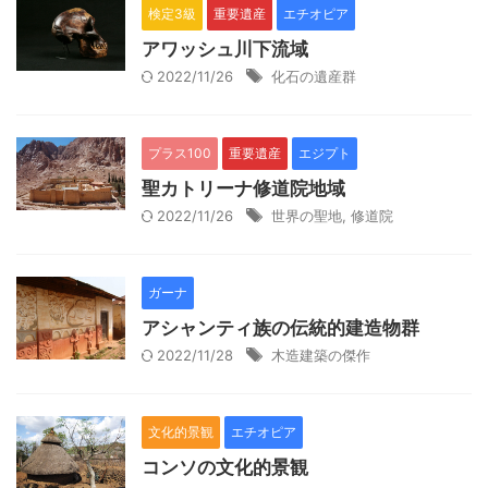
検定3級
重要遺産
エチオピア
アワッシュ川下流域
2022/11/26
化石の遺産群
プラス100
重要遺産
エジプト
聖カトリーナ修道院地域
2022/11/26
世界の聖地
,
修道院
ガーナ
アシャンティ族の伝統的建造物群
2022/11/28
木造建築の傑作
文化的景観
エチオピア
コンソの文化的景観