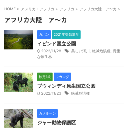
HOME
>
アメリカ・アフリカ
>
アフリカ
>
アフリカ大陸 ア〜カ
>
アフリカ大陸 ア〜カ
ガボン
2021年登録遺産
イビンド国立公園
2022/11/28
美しい河川
,
絶滅危惧種
,
貴重
な原生林
検定1級
ウガンダ
ブウィンディ原生国立公園
2022/11/23
絶滅危惧種
カメルーン
ジャー動物保護区