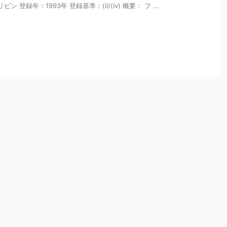
ィリピン 登録年：1993年 登録基準：(ii)(iv) 概要： フ ...