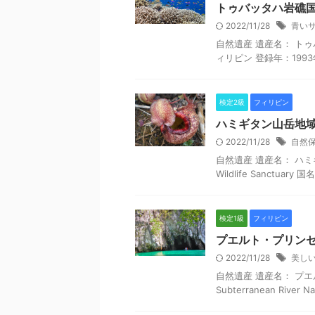
トゥバッタハ岩礁
2022/11/28
青い
自然遺産 遺産名： トゥバッタ
ィリピン 登録年：1993年 
検定2級
フィリピン
ハミギタン山岳地
2022/11/28
自然
自然遺産 遺産名： ハミギタ
Wildlife Sanctua
検定1級
フィリピン
プエルト・プリン
2022/11/28
美し
自然遺産 遺産名： プエル
Subterranean Rive