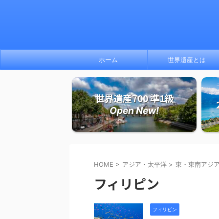
ホーム
世界遺産とは
世界遺産700 準1級
Open New!
HOME
>
アジア・太平洋
>
東・東南アジ
フィリピン
フィリピン