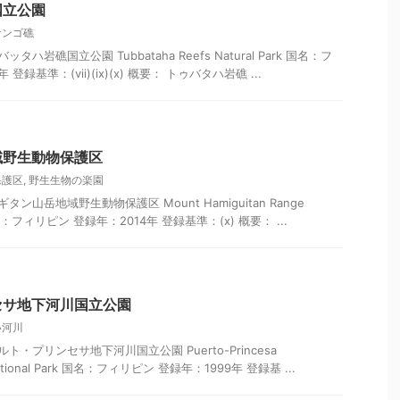
国立公園
サンゴ礁
ハ岩礁国立公園 Tubbataha Reefs Natural Park 国名：フ
登録基準：(vii)(ix)(x) 概要： トゥバタハ岩礁 ...
域野生動物保護区
保護区
,
野生生物の楽園
ン山岳地域野生動物保護区 Mount Hamiguitan Range
ry 国名：フィリピン 登録年：2014年 登録基準：(x) 概要： ...
セサ地下河川国立公園
い河川
ト・プリンセサ地下河川国立公園 Puerto-Princesa
r National Park 国名：フィリピン 登録年：1999年 登録基 ...