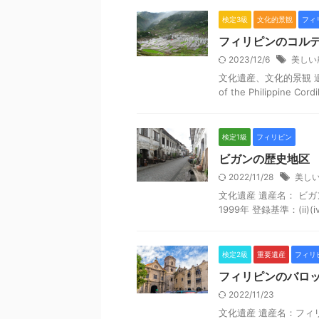
検定3級
文化的景観
フィ
フィリピンのコル
2023/12/6
美しい
文化遺産、文化的景観 遺産
of the Philippine 
検定1級
フィリピン
ビガンの歴史地区
2022/11/28
美し
文化遺産 遺産名： ビガンの歴
1999年 登録基準：(ii
検定2級
重要遺産
フィリ
フィリピンのバロ
2022/11/23
文化遺産 遺産名：フィリピン