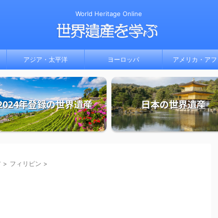
World Heritage Online
アジア・太平洋
ヨーロッパ
アメリカ・アフ
2024年登録の世界遺産
日本の世界遺産
ア
>
フィリピン
>