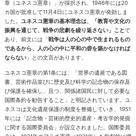
章（ユネスコ憲章）」が採択され、1946年には20
カ国が批准して11月4日にユネスコ憲章が発効しま
した。
ユネスコ憲章の基本理念は、「教育や文化の
振興を通じて、戦争の悲劇を繰り返さない」こと
で
あり、前文には「
戦争は人の心の中で生まれるもの
であるから、人の心の中に平和の砦を築かなければ
ならない
」との文言があります。
ユネスコ憲章の第1条には、「世界の遺産である図
書、芸術作品並びに歴史及び科学の記念物の保存及
び保護を確保し、且つ、関係諸国民に対して必要な
国際条約を勧告すること」と明記されています。ユ
ネスコは文化遺産保護の制度を整備していき、1951
年には「記念物・芸術的歴史的遺産・考古学的発掘
に関する国際委員会」が設立されました。国際委員