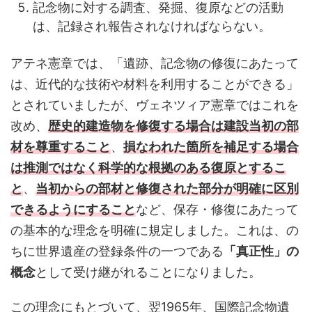
記念物に対する調査、発掘、復原などの活動
は、記録され報告されなければならない。
アテネ憲章では、「遺跡、記念物の修復にあたって
は、近代的な技術や材料を利用することができる」
とされていましたが、ヴェネツィア憲章ではこれを
改め、
歴史的建造物を修復する場合は建設当初の部
材を尊重すること
、
損なわれた箇所を補足する場合
は推測ではなく科学的な根拠のある復原とするこ
と
、
当初からの部材と修復された部分が明確に区別
できるようにすること
など、保存・修復にあたって
の基本的な理念を明確に規定しました。これは、の
ちに世界遺産の登録条件の一つである
「真正性」の
概念
として受け継がれることになりました。
この理念にもとづいて、翌1965年、国際記念物遺