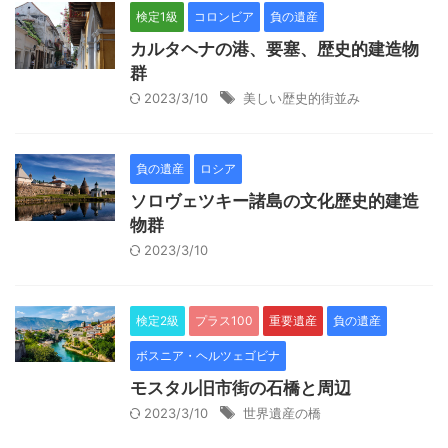
検定1級
コロンビア
負の遺産
カルタヘナの港、要塞、歴史的建造物
群
2023/3/10
美しい歴史的街並み
負の遺産
ロシア
ソロヴェツキー諸島の文化歴史的建造
物群
2023/3/10
検定2級
プラス100
重要遺産
負の遺産
ボスニア・ヘルツェゴビナ
モスタル旧市街の石橋と周辺
2023/3/10
世界遺産の橋