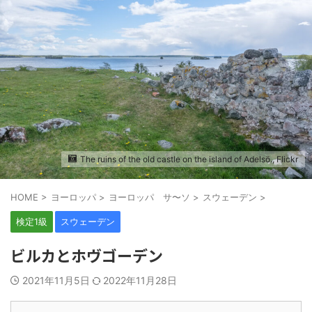
The ruins of the old castle on the island of Adelsö., Flickr
HOME
>
ヨーロッパ
>
ヨーロッパ サ〜ソ
>
スウェーデン
>
検定1級
スウェーデン
ビルカとホヴゴーデン
2021年11月5日
2022年11月28日