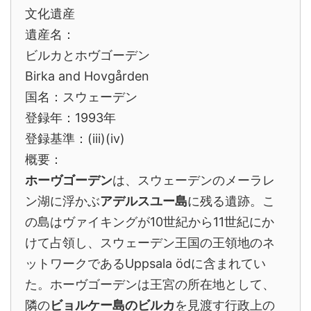
文化遺産
遺産名：
ビルカとホヴゴーデン
Birka and Hovgården
国名：スウェーデン
登録年：1993年
登録基準：(iii)(iv)
概要：
ホーヴゴーデン
は、スウェーデンのメーラレ
ン湖に浮かぶ
アデルスユー島
に残る遺跡。こ
の島はヴァイキングが10世紀から11世紀にか
けて占領し、スウェーデン王国の王領地のネ
ットワークであるUppsala ödに含まれてい
た。ホーヴゴーデンは王宮の所在地として、
隣の
ビョルケー島のビルカ
を見渡す行政上の