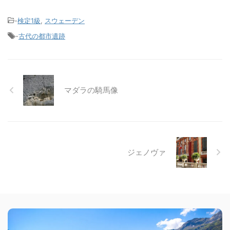
-
検定1級
,
スウェーデン
-
古代の都市遺跡
マダラの騎馬像
ジェノヴァ