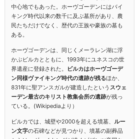
中心地でもあった。ホーヴゴーデンにはバイ
キング時代以来の数千に及ぶ墓所があり、農
民たちだけでなく、歴代の王族や豪族の墓も
ある。
ホーヴゴーデンは、同じくメーラレン湖に浮
かぶビルカとともに、1993年にユネスコの世
界遺産に登録された。
ビルカはホーヴゴーデ
ン同様ヴァイキング時代の遺跡が残る
ほか、
831年に聖アンスガルが建造したという
スウェ
ーデン最古のキリスト教集会所の遺跡
が残っ
ている。(Wikipediaより）
ビルカでは、城壁や2000を超える墳墓、
ルー
ン文字
の石碑などが見つかり、墳墓の副葬品