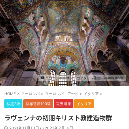
ラヴェンナのサン・ヴィターレ聖堂, Shutterstock
HOME
>
ヨーロッパ
>
ヨーロッパ ア〜オ
>
イタリア
>
検定2級
世界遺産100選
重要遺産
イタリア
ラヴェンナの初期キリスト教建造物群
2021年11月13日
2023年2月16日