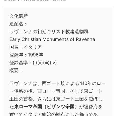
文化遺産
遺産名：
ラヴェンナの初期キリスト教建造物群
Early Christian Monuments of Ravenna
国名：イタリア
登録年：1996年
登録基準：(i)(ii)(iii)(iv)
概要：
ラヴェンナは、西ゴート族による410年のロー
マ侵略の後、西ローマ帝国、そして東ゴート
王国の首都、さらには東ゴート王国を滅ぼし
た
東ローマ帝国（ビザンツ帝国）
が総督府を
置いてイタリア統治の拠点にした都市であ