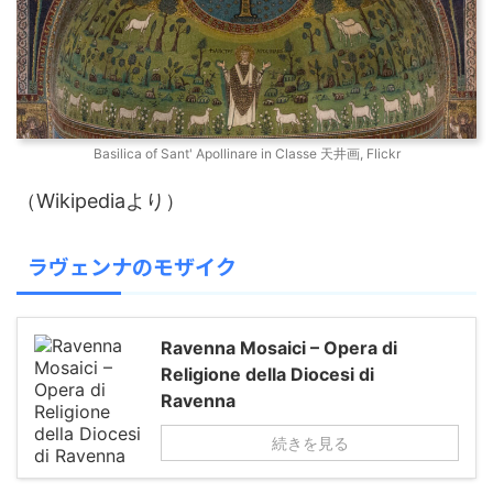
Basilica of Sant' Apollinare in Classe 天井画, Flickr
（Wikipediaより）
ラヴェンナのモザイク
Ravenna Mosaici – Opera di
Religione della Diocesi di
Ravenna
続きを見る