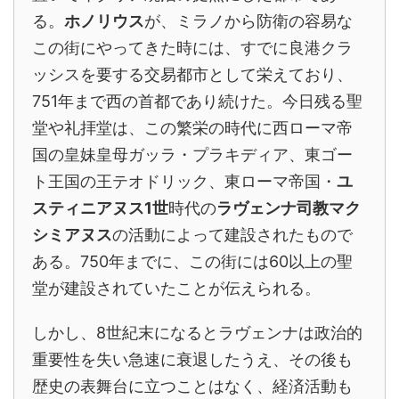
る。
ホノリウス
が、ミラノから防衛の容易な
この街にやってきた時には、すでに良港クラ
ッシスを要する交易都市として栄えており、
751年まで西の首都であり続けた。今日残る聖
堂や礼拝堂は、この繁栄の時代に西ローマ帝
国の皇妹皇母ガッラ・プラキディア、東ゴー
ト王国の王テオドリック、東ローマ帝国・
ユ
スティニアヌス1世
時代の
ラヴェンナ司教マク
シミアヌス
の活動によって建設されたもので
ある。750年までに、この街には60以上の聖
堂が建設されていたことが伝えられる。
しかし、8世紀末になるとラヴェンナは政治的
重要性を失い急速に衰退したうえ、その後も
歴史の表舞台に立つことはなく、経済活動も