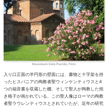
Mausoleum Galla Placidia, Flickr
入り口正面の半円形の壁面には、書物と十字架を持
ったヒスパニアの殉教者聖ウィンケンティウスと4
つの福音書を収蔵した棚、そして聖人が殉教した焼
き格子が画かれている。この聖人像はローマの殉教
者聖ラウレンティウスとされていたが、近年の研究