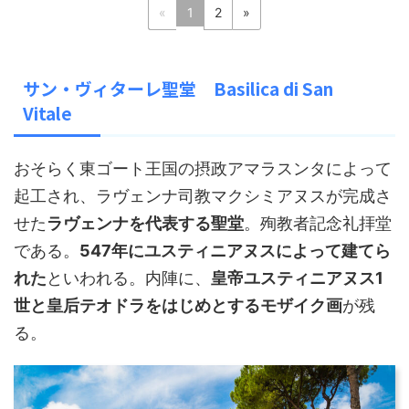
«
1
2
»
サン・ヴィターレ聖堂 Basilica di San
Vitale
おそらく東ゴート王国の摂政アマラスンタによって
起工され、ラヴェンナ司教マクシミアヌスが完成さ
せた
ラヴェンナを代表する聖堂
。殉教者記念礼拝堂
である。
547年にユスティニアヌスによって建てら
れた
といわれる。内陣に、
皇帝ユスティニアヌス1
世と皇后テオドラをはじめとするモザイク画
が残
る。