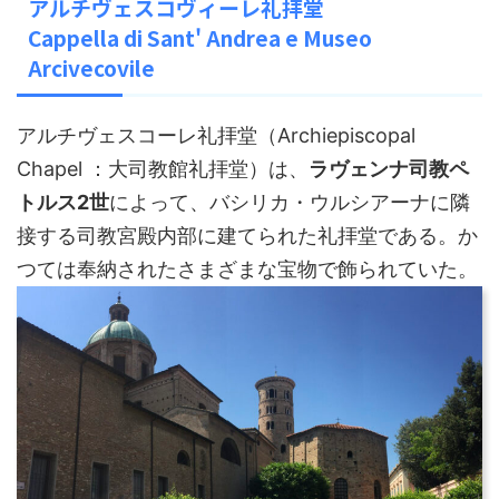
アルチヴェスコヴィーレ礼拝堂
Cappella di Sant' Andrea e Museo
Arcivecovile
アルチヴェスコーレ礼拝堂（Archiepiscopal
Chapel ：大司教館礼拝堂）は、
ラヴェンナ司教ペ
トルス2世
によって、バシリカ・ウルシアーナに隣
接する司教宮殿内部に建てられた礼拝堂である。か
つては奉納されたさまざまな宝物で飾られていた。