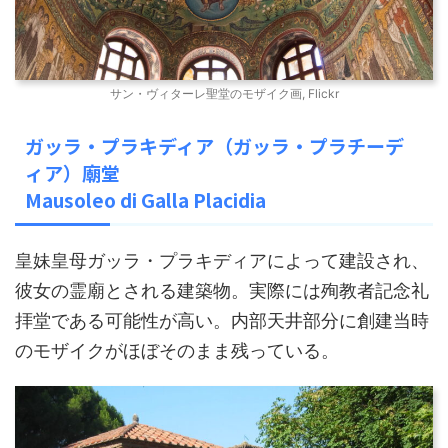
サン・ヴィターレ聖堂のモザイク画, Flickr
ガッラ・プラキディア（ガッラ・プラチーデ
ィア）廟堂
Mausoleo di Galla Placidia
皇妹皇母ガッラ・プラキディアによって建設され、
彼女の霊廟とされる建築物。実際には殉教者記念礼
拝堂である可能性が高い。内部天井部分に創建当時
のモザイクがほぼそのまま残っている。