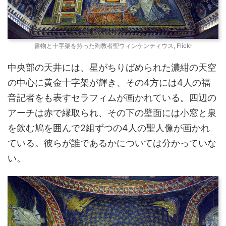
書物と十字架を持った殉教者聖ウィンケンティウス, Flickr
中央部の天井には、星がちりばめられた濃紺の天空
の中心に黄金十字架が輝き、その4方には4人の福
音記者をも表すセラフィムが画かれている。四辺の
アーチは赤で縁取られ、その下の壁面には小窓と泉
を飲む鳩を囲んで2組ずつの4人の聖人像が画かれ
ている。彼らが誰であるかについては分かっていな
い。