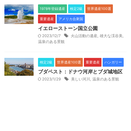
1978年登録遺産
検定2級
世界遺産100選
重要遺産
アメリカ合衆国
イエローストーン国立公園
2023/12/7
火山活動の遺産
,
雄大な渓谷美
,
温泉のある景観
検定2級
世界遺産100選
重要遺産
ハンガリー
ブダペスト：ドナウ河岸とブダ城地区
2023/1/29
美しい河川
,
温泉のある景観