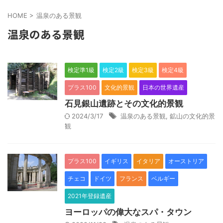
HOME
>
温泉のある景観
温泉のある景観
検定準1級
検定2級
検定3級
検定4級
プラス100
文化的景観
日本の世界遺産
石見銀山遺跡とその文化的景観
2024/3/17
温泉のある景観
,
鉱山の文化的景
観
プラス100
イギリス
イタリア
オーストリア
チェコ
ドイツ
フランス
ベルギー
2021年登録遺産
ヨーロッパの偉大なスパ・タウン