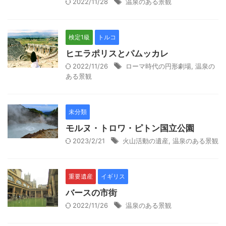
2022/11/28
温泉のある景観
検定1級
トルコ
ヒエラポリスとパムッカレ
2022/11/26
ローマ時代の円形劇場
,
温泉の
ある景観
未分類
モルヌ・トロワ・ピトン国立公園
2023/2/21
火山活動の遺産
,
温泉のある景観
重要遺産
イギリス
バースの市街
2022/11/26
温泉のある景観