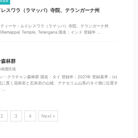
登録遺産
ドレスワラ（ラマッパ）寺院、テランガーナ州
カティーヤ・ルドレスワラ（ラマッパ）寺院、テランガーナ州
ra (Ramappa) Temple, Telangana 国名：インド 登録年 ...
ン森林群
の保護区域
ン・クラチャン森林群 国名：タイ 登録年：2021年 登録基準：(x)
北に貫く花崗岩と石灰岩の山稜、テナセリム山系のタイ側に位置す
..
2
3
4
Next »