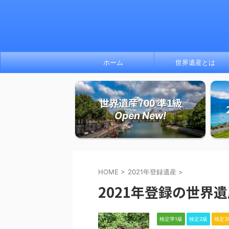
ホーム
世界遺産とは
世界遺産700 準1級
Open New!
HOME
>
2021年登録遺産
>
2021年登録の世界
検定準1級
検定2級
検定3