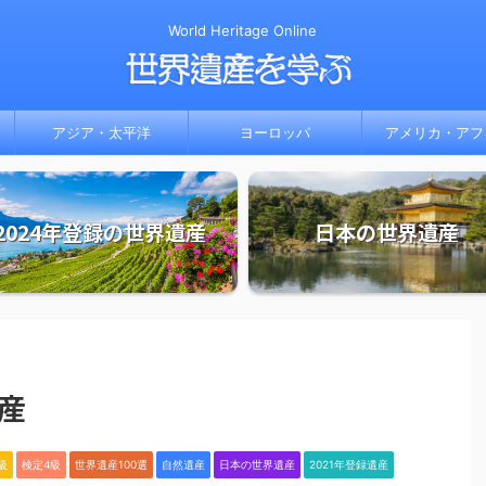
World Heritage Online
アジア・太平洋
ヨーロッパ
アメリカ・アフ
2024年登録の世界遺産
日本の世界遺産
遺産
級
検定4級
世界遺産100選
自然遺産
日本の世界遺産
2021年登録遺産