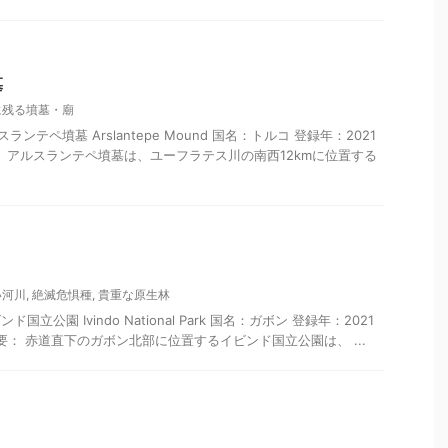
墓
に残る墳墓・廟
ンテペ墳墓 Arslantepe Mound 国名：トルコ 登録年：2021
 概要： アルスランテペ墳墓は、ユーフラテス川の南西12kmに位置する
い河川
,
絶滅危惧種
,
貴重な原生林
立公園 Ivindo National Park 国名：ガボン 登録年：2021
) 概要： 赤道直下のガボン北部に位置するイビンド国立公園は、 ...