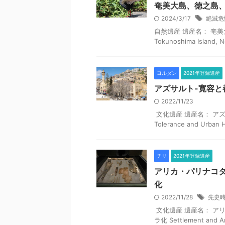
奄美大島、徳之島
2024/3/17
絶滅危
自然遺産 遺産名： 奄美大島
Tokunoshima Island, No
ヨルダン
2021年登録遺産
アズサルト-寛容と
2022/11/23
文化遺産 遺産名： アズサル
Tolerance and Urba
チリ
2021年登録遺産
アリカ・パリナコ
化
2022/11/28
先史
文化遺産 遺産名： ア
ラ化 Settlement and Arti