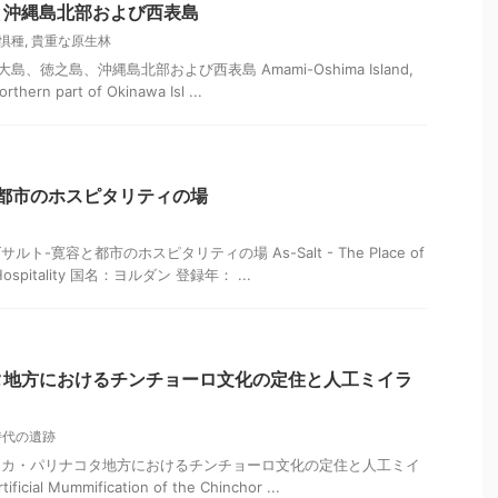
、沖縄島北部および西表島
惧種
,
貴重な原生林
、徳之島、沖縄島北部および西表島 Amami-Oshima Island,
rthern part of Okinawa Isl ...
都市のホスピタリティの場
ト-寛容と都市のホスピタリティの場 As-Salt - The Place of
n Hospitality 国名：ヨルダン 登録年： ...
タ地方におけるチンチョーロ文化の定住と人工ミイラ
時代の遺跡
リカ・パリナコタ地方におけるチンチョーロ文化の定住と人工ミイ
ficial Mummification of the Chinchor ...