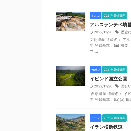
トルコ
2021年登録遺産
アルスランテペ墳
2022/11/28
歴史
文化遺産 遺産名： アルスラ
年 登録基準：(iii)
マ ...
ガボン
2021年登録遺産
イビンド国立公園
2022/11/28
美し
自然遺産 遺産名： イビンド国
年 登録基準：(ix)(x
イラン
2021年登録遺産
イラン横断鉄道