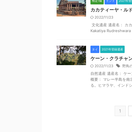
検定1級
インド
2021年
カカティーヤ・ル
2022/11/23
文化遺産 遺産名： カ
Kakatiya Rudreshwa
タイ
2021年登録遺産
ケーン・クラチャ
2022/11/23
野鳥
自然遺産 遺産名： ケー
概要： マレー半島を南
る。ヒマラヤ、インドシ .
1