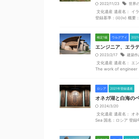
2022/11/23
世界
文化遺産 遺産名： イラン横断
登録基準：(ii)(iv)
検定1級
ウルグアイ
202
エンジニア、エラ
2023/2/17
建築作
文化遺産 遺産名： エ
The work of engineer E
ロシア
2021年登録遺産
オネガ湖と白海の
2024/3/20
文化遺産 遺産名： オネガ湖と白
Sea 国名：ロシア 登録年：