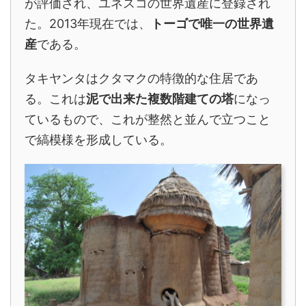
が評価され、ユネスコの世界遺産に登録され
た。2013年現在では、
トーゴで唯一の世界遺
産
である。
タキヤンタはクタマクの特徴的な住居であ
る。これは
泥で出来た複数階建ての塔
になっ
ているもので、これが整然と並んで立つこと
で縞模様を形成している。