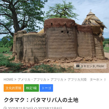
タキエンタ, Flickr
HOME
>
アメリカ・アフリカ
>
アフリカ
>
アフリカ大陸 タ〜ホ
>
ト
文化的景観
検定1級
トーゴ
クタマク：バタマリバ人の土地
2021年11月24日
2023年12月6日